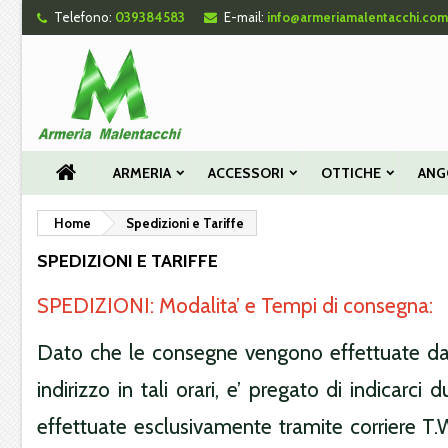
Telefono:
039384583
E-mail:
info@armeriamalentacchi.com
Le
((
Cr
A
add_circle_outline
((c
Dev
Nom
des
ARMERIA
ACCESSORI
OTTICHE
ANG
Home
Spedizioni e Tariffe
SPEDIZIONI E TARIFFE
SPEDIZIONI: Modalita’ e Tempi di consegna:
Dato che le consegne vengono effettuate dalle
indirizzo in tali orari, e’ pregato di indicarc
effettuate esclusivamente tramite corriere T.