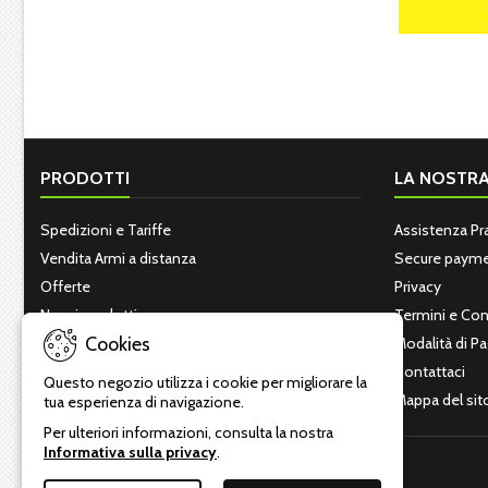
PRODOTTI
LA NOSTRA
Spedizioni e Tariffe
Assistenza Pr
Vendita Armi a distanza
Secure paym
Offerte
Privacy
Nuovi prodotti
Termini e Con
Cookies
Più venduti
Modalità di 
Contattaci
Questo negozio utilizza i cookie per migliorare la
Mappa del sit
tua esperienza di navigazione.
Per ulteriori informazioni, consulta la nostra
Informativa sulla privacy
.