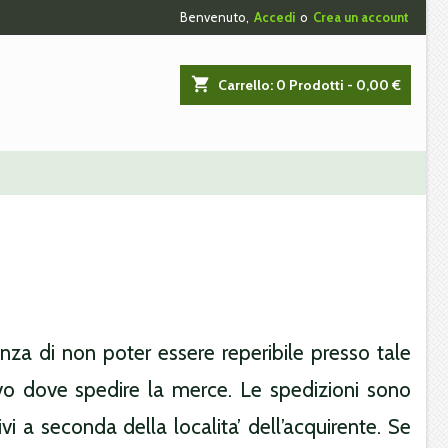
Benvenuto,
Accedi
o
Crea un account
×
×
×
×
shopping_cart
Carrello:
0
Prodotti - 0,00 €
)
i
i
nza di non poter essere reperibile presso tale
nativo dove spedire la merce. Le spedizioni sono
 a seconda della localita’ dell’acquirente. Se