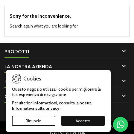
Sorry for the inconvenience.
Search again what you are looking for

PRODOTTI

LA NOSTRA AZIENDA
Cookies

IL TUO ACCOUNT
Questo negozio utilizza i cookie per migliorare la
tua esperienza di navigazione.

CONTATTO
Per ulteriori informazioni, consulta la nostra
Informativa sulla privacy
.
Rinuncio
Accetto
© Copyright 2026 Armeria Malentacchi Monza P.IVA: 00001680966 -
Tutti i diritti riservati.