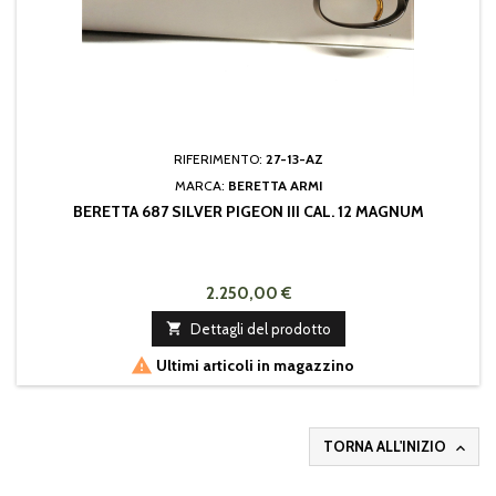
RIFERIMENTO:
27-13-AZ
MARCA:
BERETTA ARMI
BERETTA 687 SILVER PIGEON III CAL. 12 MAGNUM
2.250,00 €

Dettagli del prodotto

Ultimi articoli in magazzino
TORNA ALL'INIZIO
