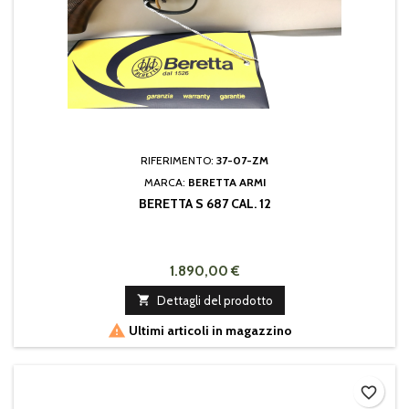
RIFERIMENTO:
37-07-ZM
MARCA:
BERETTA ARMI
BERETTA S 687 CAL. 12
1.890,00 €

Dettagli del prodotto

Ultimi articoli in magazzino
favorite_border