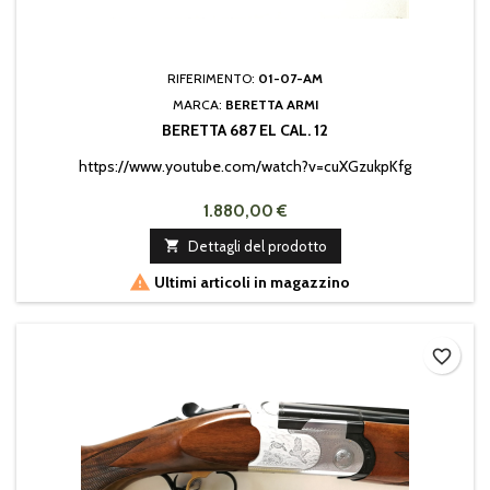
RIFERIMENTO:
01-07-AM
MARCA:
BERETTA ARMI
BERETTA 687 EL CAL. 12
https://www.youtube.com/watch?v=cuXGzukpKfg
1.880,00 €

Dettagli del prodotto

Ultimi articoli in magazzino
favorite_border