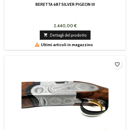
BERETTA 687 SILVER PIGEON III
2.440,00 €

Dettagli del prodotto

Ultimi articoli in magazzino
favorite_border