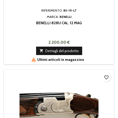
RIFERIMENTO:
85-19-LT
MARCA:
BENELLI
BENELLI 828U CAL. 12 MAG
2.200,00 €

Dettagli del prodotto

Ultimi articoli in magazzino
favorite_border