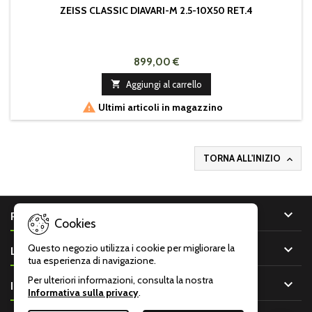
ZEISS CLASSIC DIAVARI-M 2.5-10X50 RET.4
899,00 €

Aggiungi al carrello

Ultimi articoli in magazzino
TORNA ALL'INIZIO


PRODOTTI
Cookies

Questo negozio utilizza i cookie per migliorare la
LA NOSTRA AZIENDA
tua esperienza di navigazione.
Per ulteriori informazioni, consulta la nostra

IL TUO ACCOUNT
Informativa sulla privacy
.