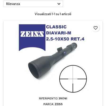

Rilevanza
Visualizzati 1-1 su 1 articoli
favorite_border
RIFERIMENTO:
391741
MARCA:
ZEISS