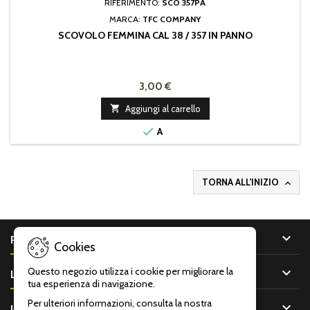
RIFERIMENTO:
SCO 357PA
MARCA:
TFC COMPANY
SCOVOLO FEMMINA CAL 38 / 357 IN PANNO
3,00 €

Aggiungi al carrello

A
TORNA ALL'INIZIO


PRODOTTI
Cookies

Questo negozio utilizza i cookie per migliorare la
LA NOSTRA AZIENDA
tua esperienza di navigazione.
Per ulteriori informazioni, consulta la nostra

IL TUO ACCOUNT