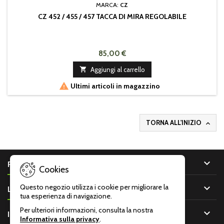
MARCA:
CZ
CZ 452 / 455 / 457 TACCA DI MIRA REGOLABILE
85,00 €

Aggiungi al carrello

Ultimi articoli in magazzino
TORNA ALL'INIZIO


PRODOTTI
Cookies

Questo negozio utilizza i cookie per migliorare la
LA NOSTRA AZIENDA
tua esperienza di navigazione.
Per ulteriori informazioni, consulta la nostra

IL TUO ACCOUNT
Informativa sulla privacy
.