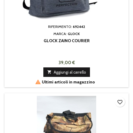
RIFERIMENTO:
692442
MARCA:
GLOCK
GLOCK ZAINO COURIER
39,00 €

Aggiungi al carrello

Ultimi articoli in magazzino
favorite_border