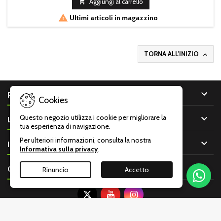

Aggiungi al carrello

Ultimi articoli in magazzino
TORNA ALL'INIZIO


PRODOTTI
Cookies

Questo negozio utilizza i cookie per migliorare la
LA NOSTRA AZIENDA
tua esperienza di navigazione.
Per ulteriori informazioni, consulta la nostra

IL TUO ACCOUNT
Informativa sulla privacy
.

CONTATTO
Rinuncio
Accetto
© Copyright 2026 Armeria Malentacchi Monza P.IVA: 00001680966 -