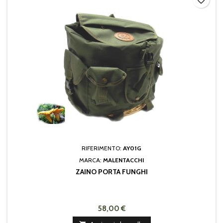
favorite_border
RIFERIMENTO:
AY01G
MARCA:
MALENTACCHI
ZAINO PORTA FUNGHI
58,00 €