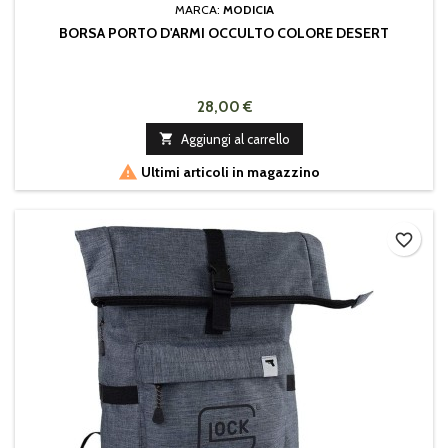
MARCA:
MODICIA
BORSA PORTO D'ARMI OCCULTO COLORE DESERT
28,00 €

Aggiungi al carrello

Ultimi articoli in magazzino
favorite_border