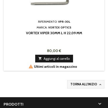
RIFERIMENTO:
VPR-30L
MARCA:
VORTEX OPTICS
VORTEX VIPER 30MM L H 22,09 MM
80,00 €

Aggiungi al carrello

Ultimi articoli in magazzino
TORNA ALL'INIZIO


PRODOTTI