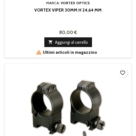
MARCA:
VORTEX OPTICS
VORTEX VIPER 30MM H 24,64 MM
80,00 €

Aggiungi al carrello

Ultimi articoli in magazzino
favorite_border