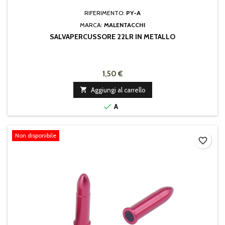
RIFERIMENTO:
PY-A
MARCA:
MALENTACCHI
SALVAPERCUSSORE 22LR IN METALLO
1,50 €

Aggiungi al carrello

A
Non disponibile
favorite_border