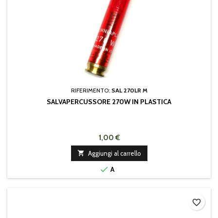
RIFERIMENTO:
SAL 270LR M
SALVAPERCUSSORE 270W IN PLASTICA
1,00 €

Aggiungi al carrello

A
favorite_border