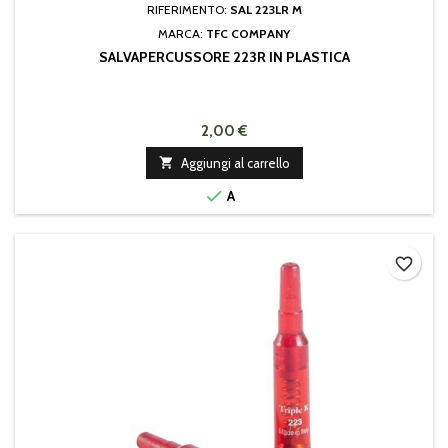
RIFERIMENTO:
SAL 223LR M
MARCA:
TFC COMPANY
SALVAPERCUSSORE 223R IN PLASTICA
2,00 €

Aggiungi al carrello

A
favorite_border