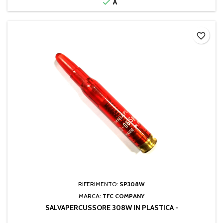

A
favorite_border
RIFERIMENTO:
SP308W
MARCA:
TFC COMPANY
SALVAPERCUSSORE 308W IN PLASTICA -