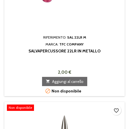
RIFERIMENTO:
SAL 22LR M
MARCA:
TFC COMPANY
SALVAPERCUSSORE 22LR IN METALLO
2,00 €

Aggiungi al carrello

Non disponibile
Non disponibile
favorite_border