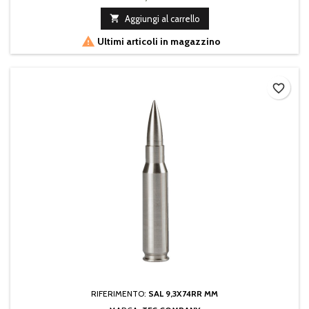

Aggiungi al carrello

Ultimi articoli in magazzino
favorite_border
RIFERIMENTO:
SAL 9,3X74RR MM