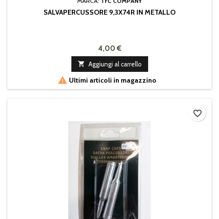
MARCA:
TFC COMPANY
SALVAPERCUSSORE 9,3X74R IN METALLO
4,00 €

Aggiungi al carrello

Ultimi articoli in magazzino
favorite_border