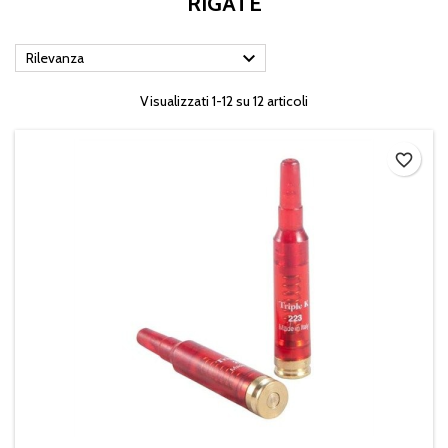
RIGATE

Rilevanza
Visualizzati 1-12 su 12 articoli
favorite_border