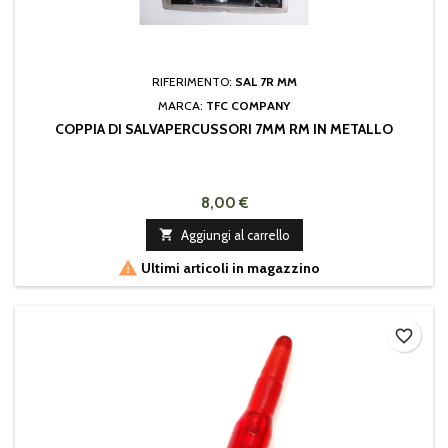
RIFERIMENTO:
SAL 7R MM
MARCA:
TFC COMPANY
COPPIA DI SALVAPERCUSSORI 7MM RM IN METALLO
8,00 €

Aggiungi al carrello

Ultimi articoli in magazzino
favorite_border