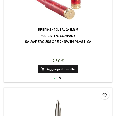
RIFERIMENTO:
SAL 243LR M
MARCA:
TFC COMPANY
SALVAPERCUSSORE 243W IN PLASTICA
2,50 €

Aggiungi al carrello

A
favorite_border