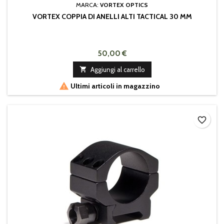
MARCA:
VORTEX OPTICS
VORTEX COPPIA DI ANELLI ALTI TACTICAL 30 MM
50,00 €

Aggiungi al carrello

Ultimi articoli in magazzino
favorite_border