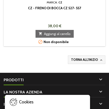
MARCA:
CZ
CZ - FRENO DI BOCCA CZ 527- 557
38,00 €

Aggiungi al carrello

Non disponibile
TORNA ALL'INIZIO


PRODOTTI

LA NOSTRA AZIENDA
Cookies

IL TUO ACCOUNT