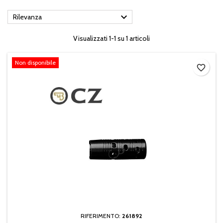

Rilevanza
Visualizzati 1-1 su 1 articoli
Non disponibile
favorite_border
RIFERIMENTO:
261892