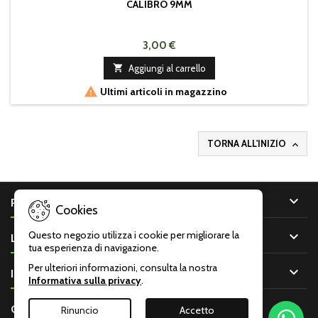
CALIBRO 9MM
3,00 €

Aggiungi al carrello

Ultimi articoli in magazzino
TORNA ALL'INIZIO


PRODOTTI
Cookies

Questo negozio utilizza i cookie per migliorare la
LA NOSTRA AZIENDA
tua esperienza di navigazione.
Per ulteriori informazioni, consulta la nostra

IL TUO ACCOUNT
Informativa sulla privacy
.

CONTATTO
Rinuncio
Accetto