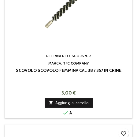
RIFERIMENTO:
SCO 357CR
MARCA:
TFC COMPANY
SCOVOLO SCOVOLO FEMMINA CAL 38 / 357 IN CRINE
3,00 €

Aggiungi al carrello

A
favorite_border