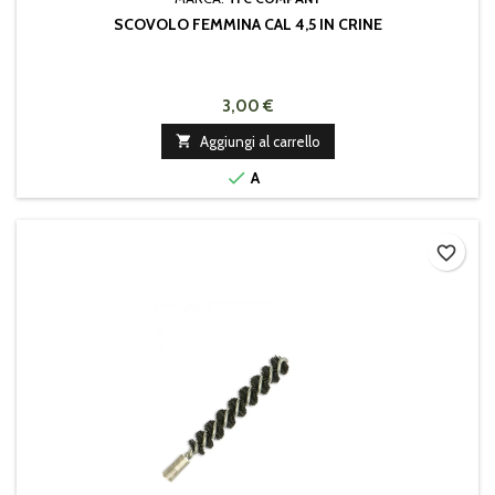
SCOVOLO FEMMINA CAL 4,5 IN CRINE
3,00 €

Aggiungi al carrello

A
favorite_border