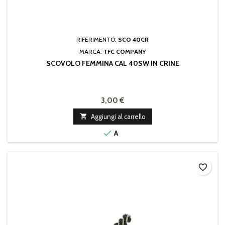
RIFERIMENTO:
SCO 40CR
MARCA:
TFC COMPANY
SCOVOLO FEMMINA CAL 40SW IN CRINE
3,00 €

Aggiungi al carrello

A
favorite_border