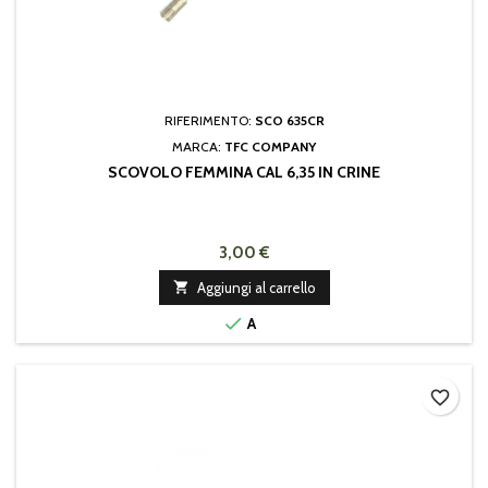
RIFERIMENTO:
SCO 635CR
MARCA:
TFC COMPANY
SCOVOLO FEMMINA CAL 6,35 IN CRINE
3,00 €

Aggiungi al carrello

A
favorite_border