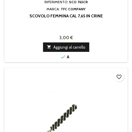
RIFERIMENTO:
SCO 765CR
MARCA:
TFC COMPANY
SCOVOLO FEMMINA CAL 7,65 IN CRINE
3,00 €

Aggiungi al carrello

A
favorite_border