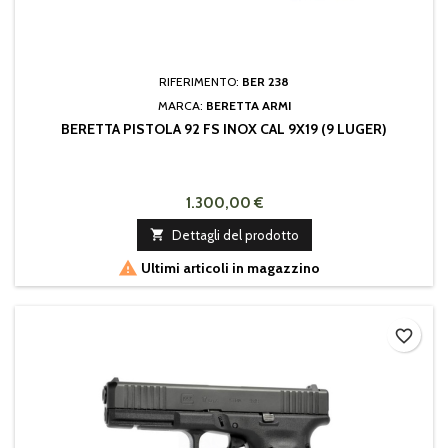
RIFERIMENTO:
BER 238
MARCA:
BERETTA ARMI
BERETTA PISTOLA 92 FS INOX CAL 9X19 (9 LUGER)
1.300,00 €

Dettagli del prodotto

Ultimi articoli in magazzino
favorite_border