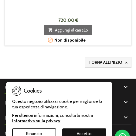
720,00 €

Aggiungi al carrello

Non disponibile
TORNA ALL'INIZIO


PRODOTTI
Cookies

Questo negozio utilizza i cookie per migliorare la
LA NOSTRA AZIENDA
tua esperienza di navigazione.
Per ulteriori informazioni, consulta la nostra

IL TUO ACCOUNT
Informativa sulla privacy
.

CONTATTO
Rinuncio
Accetto