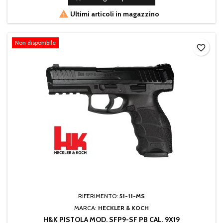

Ultimi articoli in magazzino
Non disponibile
favorite_border
RIFERIMENTO:
51-11-MS
MARCA:
HECKLER & KOCH
H&K PISTOLA MOD. SFP9-SF PB CAL. 9X19