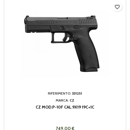
favorite_border
RIFERIMENTO:
331251
MARCA:
CZ
CZ MOD.P-10F CAL.9X19 19C+1C
749,00 €