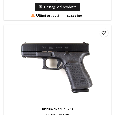

Dettagli del prodotto

Ultimi articoli in magazzino
favorite_border
RIFERIMENTO:
GLK 19