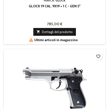
MARCA:
GLOCK
GLOCK 19 CAL. 9X19 + 1 C - GEN 5°
785,00 €

Dettagli del prodotto

Ultimi articoli in magazzino
favorite_border