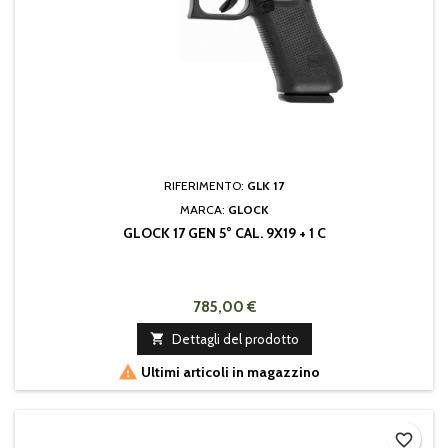
RIFERIMENTO:
GLK 17
MARCA:
GLOCK
GLOCK 17 GEN 5° CAL. 9X19 + 1 C
785,00 €

Dettagli del prodotto

Ultimi articoli in magazzino
favorite_border