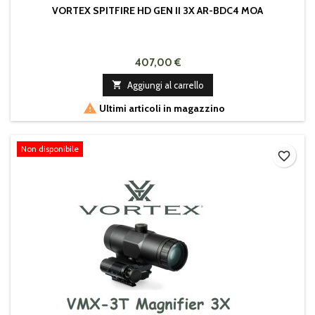
VORTEX SPITFIRE HD GEN II 3X AR-BDC4 MOA
407,00 €

Aggiungi al carrello

Ultimi articoli in magazzino
Non disponibile
favorite_border