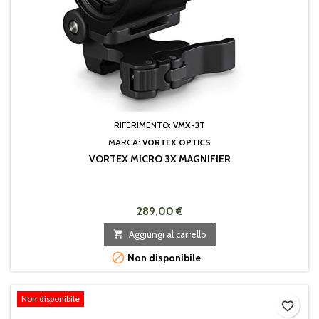
RIFERIMENTO:
VMX-3T
MARCA:
VORTEX OPTICS
VORTEX MICRO 3X MAGNIFIER
289,00 €

Aggiungi al carrello

Non disponibile
Non disponibile
favorite_border