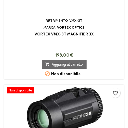
RIFERIMENTO:
VMX-3T
MARCA:
VORTEX OPTICS
VORTEX VMX-3T MAGNIFIER 3X
198,00 €

Aggiungi al carrello

Non disponibile
Non disponibile
favorite_border