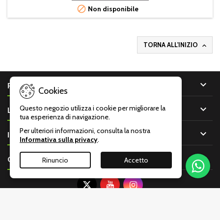

Non disponibile
TORNA ALL'INIZIO


PRODOTTI
Cookies

Questo negozio utilizza i cookie per migliorare la
LA NOSTRA AZIENDA
tua esperienza di navigazione.
Per ulteriori informazioni, consulta la nostra

IL TUO ACCOUNT
Informativa sulla privacy
.

CONTATTO
Rinuncio
Accetto
© Copyright 2026 Armeria Malentacchi Monza P.IVA: 00001680966 -
Tutti i diritti riservati.