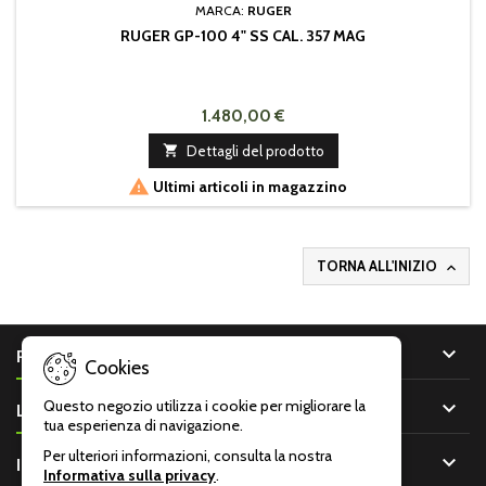
MARCA:
RUGER
RUGER GP-100 4" SS CAL. 357 MAG
1.480,00 €

Dettagli del prodotto

Ultimi articoli in magazzino
TORNA ALL'INIZIO


PRODOTTI
Cookies

Questo negozio utilizza i cookie per migliorare la
LA NOSTRA AZIENDA
tua esperienza di navigazione.
Per ulteriori informazioni, consulta la nostra

IL TUO ACCOUNT
Informativa sulla privacy
.