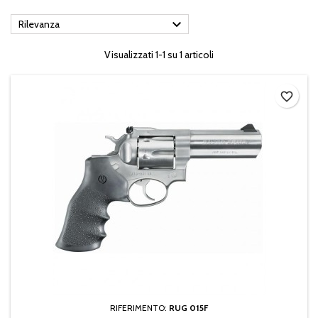

Rilevanza
Visualizzati 1-1 su 1 articoli
favorite_border
RIFERIMENTO:
RUG 015F