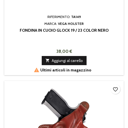
RIFERIMENTO:
TA149
MARCA:
VEGA HOLSTER
FONDINA IN CUOIO GLOCK 19 / 23 COLOR NERO
38,00 €

Aggiungi al carrello

Ultimi articoli in magazzino
favorite_border