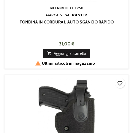
RIFERIMENTO:
T250
MARCA:
VEGA HOLSTER
FONDINA IN CORDURA L AUTO SGANCIO RAPIDO
31,00 €

Aggiungi al carrello

Ultimi articoli in magazzino
favorite_border