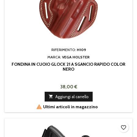
RIFERIMENTO:
H109
MARCA:
VEGA HOLSTER
FONDINA IN CUOIO GLOCK 21 A SGANCIO RAPIDO COLOR
NERO
38,00 €

Aggiungi al carrello

Ultimi articoli in magazzino
favorite_border