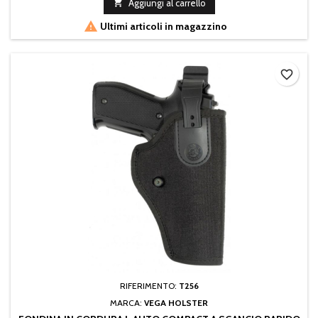

Aggiungi al carrello

Ultimi articoli in magazzino
favorite_border
RIFERIMENTO:
T256
MARCA:
VEGA HOLSTER