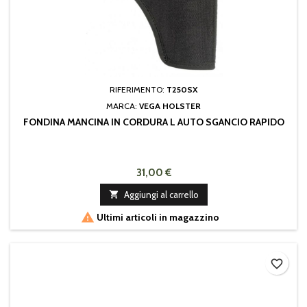
RIFERIMENTO:
T250SX
MARCA:
VEGA HOLSTER
FONDINA MANCINA IN CORDURA L AUTO SGANCIO RAPIDO
31,00 €

Aggiungi al carrello

Ultimi articoli in magazzino
favorite_border