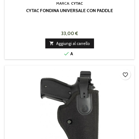
MARCA:
CYTAC
CYTAC FONDINA UNIVERSALE CON PADDLE
33,00 €

Aggiungi al carrello

A
favorite_border