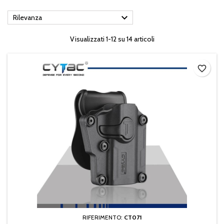

Rilevanza
Visualizzati 1-12 su 14 articoli
favorite_border
RIFERIMENTO:
CT071