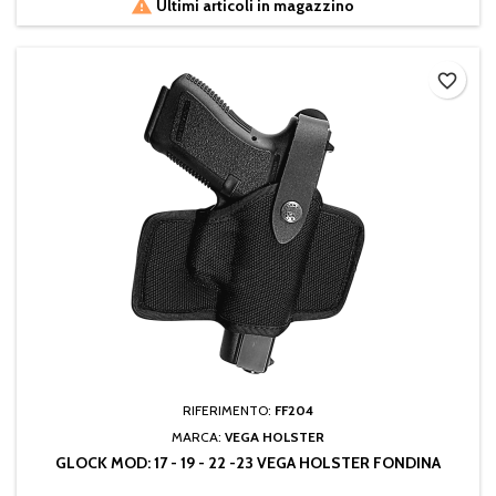

Ultimi articoli in magazzino
favorite_border
RIFERIMENTO:
FF204
MARCA:
VEGA HOLSTER
GLOCK MOD: 17 - 19 - 22 -23 VEGA HOLSTER FONDINA