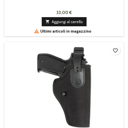
33,00 €

Aggiungi al carrello

Ultimi articoli in magazzino
favorite_border