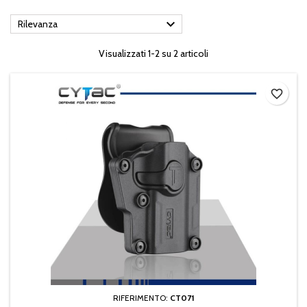

Rilevanza
Visualizzati 1-2 su 2 articoli
favorite_border
RIFERIMENTO:
CT071