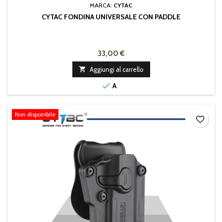
MARCA:
CYTAC
CYTAC FONDINA UNIVERSALE CON PADDLE
33,00 €

Aggiungi al carrello

A
Non disponibile
favorite_border