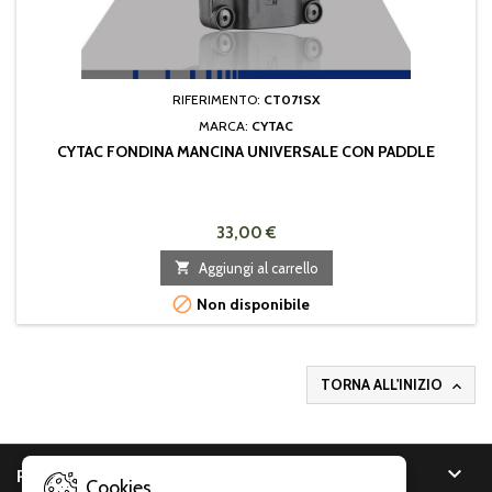
RIFERIMENTO:
CT071SX
MARCA:
CYTAC
CYTAC FONDINA MANCINA UNIVERSALE CON PADDLE
33,00 €

Aggiungi al carrello

Non disponibile
TORNA ALL'INIZIO


PRODOTTI
Cookies