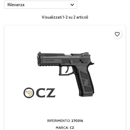

Rilevanza
Visualizzati 1-2 su 2 articoli
favorite_border
RIFERIMENTO:
270316
MARCA:
CZ