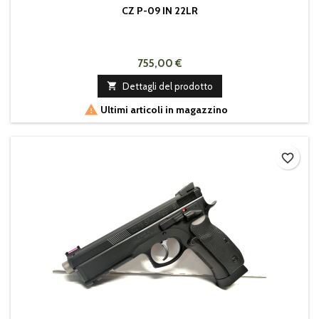
CZ P-09 IN 22LR
755,00 €

Dettagli del prodotto

Ultimi articoli in magazzino
favorite_border