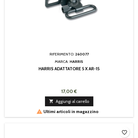
RIFERIMENTO:
260077
MARCA:
HARRIS
HARRIS ADATTATORE 5 X AR-15
17,00 €

Aggiungi al carrello

Ultimi articoli in magazzino
favorite_border