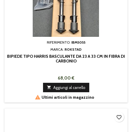
RIFERIMENTO:
IBM5055
MARCA:
ROKSTAD
BIPIEDE TIPO HARRIS BASCULANTE DA 23 A 33 CM IN FIBRA DI
CARBONIO
68,00 €

Aggiungi al carrello

Ultimi articoli in magazzino
favorite_border