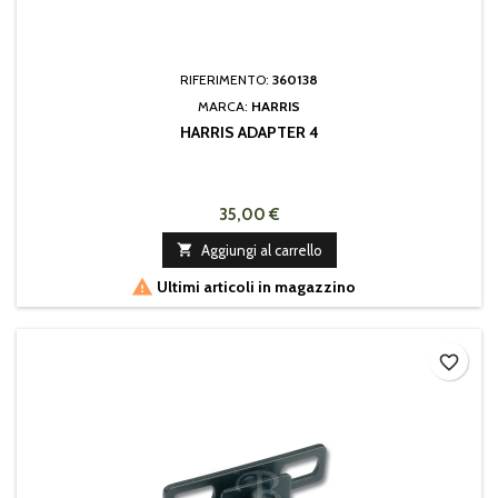
RIFERIMENTO:
360138
MARCA:
HARRIS
HARRIS ADAPTER 4
35,00 €

Aggiungi al carrello

Ultimi articoli in magazzino
favorite_border