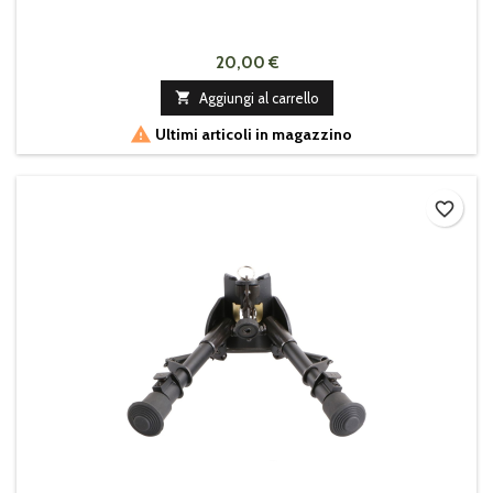
20,00 €

Aggiungi al carrello

Ultimi articoli in magazzino
favorite_border