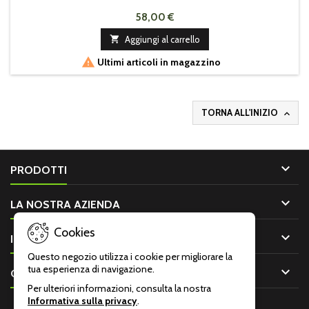
58,00 €

Aggiungi al carrello

Ultimi articoli in magazzino
TORNA ALL'INIZIO


PRODOTTI

LA NOSTRA AZIENDA
Cookies

IL TUO ACCOUNT
Questo negozio utilizza i cookie per migliorare la
tua esperienza di navigazione.

CONTATTO
Per ulteriori informazioni, consulta la nostra
Informativa sulla privacy
.