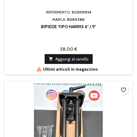
RIFERIMENTO:
SC000014
MARCA:
ROKSTAD
BIPIEDE TIPO HARRIS 6" / 9"
58,00 €

Aggiungi al carrello

Ultimi articoli in magazzino
favorite_border