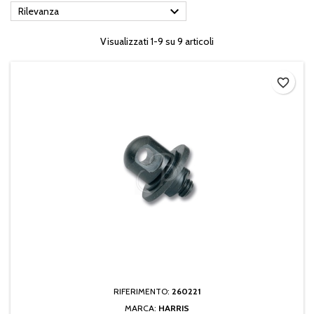

Rilevanza
Visualizzati 1-9 su 9 articoli
favorite_border
RIFERIMENTO:
260221
MARCA:
HARRIS