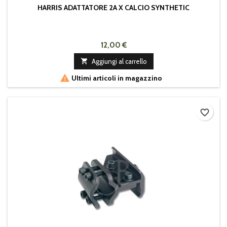
HARRIS ADATTATORE 2A X CALCIO SYNTHETIC
12,00 €

Aggiungi al carrello

Ultimi articoli in magazzino
favorite_border