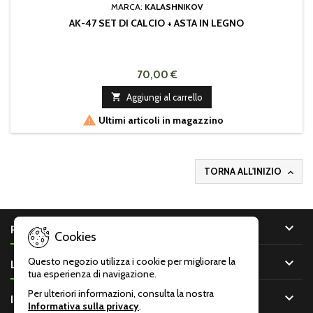
MARCA:
KALASHNIKOV
AK-47 SET DI CALCIO + ASTA IN LEGNO
70,00 €

Aggiungi al carrello

Ultimi articoli in magazzino
TORNA ALL'INIZIO


PRODOTTI
Cookies

Questo negozio utilizza i cookie per migliorare la
LA NOSTRA AZIENDA
tua esperienza di navigazione.
Per ulteriori informazioni, consulta la nostra

IL TUO ACCOUNT
Informativa sulla privacy
.