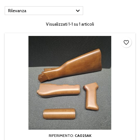

Rilevanza
Visualizzati 1-1 su 1 articoli
favorite_border
RIFERIMENTO:
CA025AK