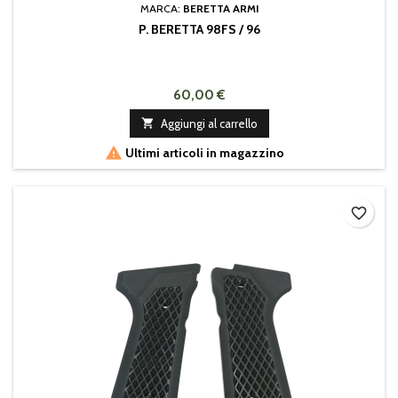
MARCA:
BERETTA ARMI
P. BERETTA 98FS / 96
60,00 €

Aggiungi al carrello

Ultimi articoli in magazzino
favorite_border