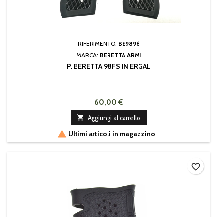
RIFERIMENTO:
BE9896
MARCA:
BERETTA ARMI
P. BERETTA 98FS IN ERGAL
60,00 €

Aggiungi al carrello

Ultimi articoli in magazzino
favorite_border