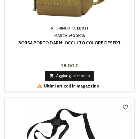
RIFERIMENTO:
EBD21
MARCA:
MODICIA
BORSA PORTO D'ARMI OCCULTO COLORE DESERT
28,00 €

Aggiungi al carrello

Ultimi articoli in magazzino
favorite_border