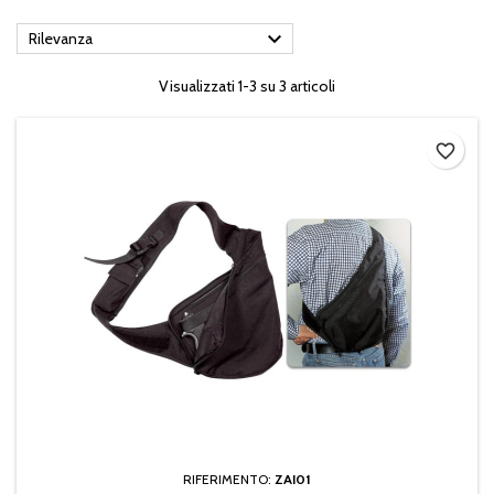

Rilevanza
Visualizzati 1-3 su 3 articoli
favorite_border
RIFERIMENTO:
ZAI01