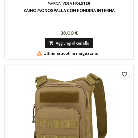
MARCA:
VEGA HOLSTER
ZAINO MONOSPALLA CON FONDINA INTERNA
38,00 €

Aggiungi al carrello

Ultimi articoli in magazzino
favorite_border