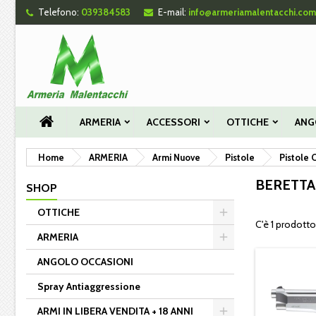
Telefono:
039384583
E-mail:
info@armeriamalentacchi.com
Le
((
Cr
A
add_circle_outline
((c
Dev
Nom
des
ARMERIA
ACCESSORI
OTTICHE
ANG
Home
ARMERIA
Armi Nuove
Pistole
Pistole 
BERETTA
SHOP
OTTICHE
C'è 1 prodotto
ARMERIA
ANGOLO OCCASIONI
Spray Antiaggressione
ARMI IN LIBERA VENDITA + 18 ANNI