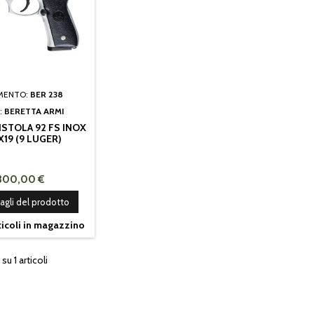
IMENTO:
BER 238
:
BERETTA ARMI
ISTOLA 92 FS INOX
X19 (9 LUGER)
.300,00 €
agli del prodotto
ticoli in magazzino
 su 1 articoli