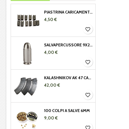
PIASTRINA CARICAMENTO GARAND 308 - 30.06
4,50 €
favorite_border
SALVAPERCUSSORE 9X21 IN METALLO
4,00 €
favorite_border
KALASHNIKOV AK 47 CARICATORE METALLICO 7,62X39 DA 29 COLPI
42,00 €
favorite_border
100 COLPI A SALVE 6MM
9,00 €
favorite_border