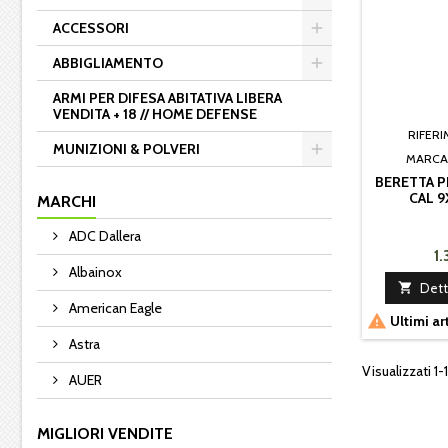
ACCESSORI
ABBIGLIAMENTO
ARMI PER DIFESA ABITATIVA LIBERA
VENDITA + 18 // HOME DEFENSE
RIFER
MUNIZIONI & POLVERI
MARCA
BERETTA P
CAL 9
MARCHI
ADC Dallera
1
Albainox

Dett
American Eagle

Ultimi ar
Astra
Visualizzati 1-1
AUER
MIGLIORI VENDITE