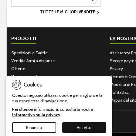
TUTTE LE MIGLIORI VENDITE

PRODOTTI
LA NOSTRA
Spedizioni e Tariffe
Assistenza Pr
Vendita Armi a distanza
Secure paym
Offerte
Privacy
Nuovi prodotti
Termini e Con
Cookies
Più venduti
Modalità di 
Contattaci
Questo negozio utilizza i cookie per migliorare la
Mappa del sit
tua esperienza di navigazione.
Per ulteriori informazioni, consulta la nostra
Informativa sulla privacy
.
Rinuncio
Accetto