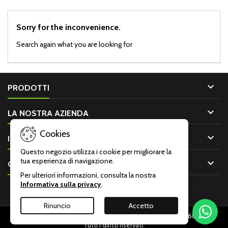
Sorry for the inconvenience.
Search again what you are looking for

PRODOTTI

LA NOSTRA AZIENDA
Cookies

IL TUO ACCOUNT
Questo negozio utilizza i cookie per migliorare la
tua esperienza di navigazione.

CONTATTO
Per ulteriori informazioni, consulta la nostra
Informativa sulla privacy
.
Rinuncio
Accetto
© Copyright 2026 Armeria Malentacchi Monza P.IVA: 00001680966 -
Tutti i diritti riservati.