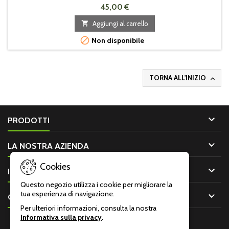
45,00 €

Aggiungi al carrello

Non disponibile
TORNA ALL'INIZIO


PRODOTTI

LA NOSTRA AZIENDA
Cookies

IL TUO ACCOUNT
Questo negozio utilizza i cookie per migliorare la
tua esperienza di navigazione.

CONTATTO
Per ulteriori informazioni, consulta la nostra
Informativa sulla privacy
.