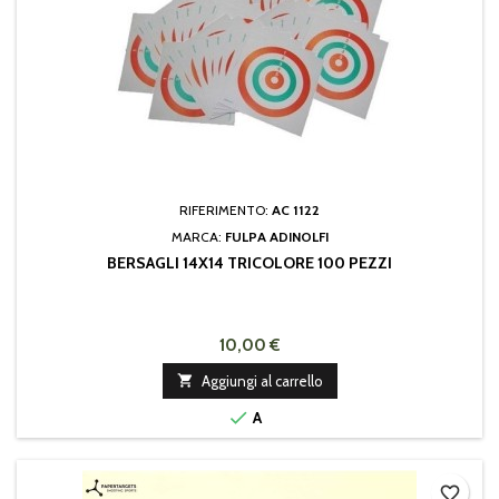
RIFERIMENTO:
AC 1122
MARCA:
FULPA ADINOLFI
BERSAGLI 14X14 TRICOLORE 100 PEZZI
10,00 €

Aggiungi al carrello

A
favorite_border