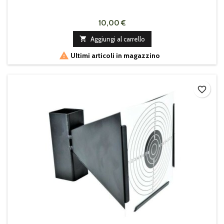
10,00 €

Aggiungi al carrello

Ultimi articoli in magazzino
favorite_border