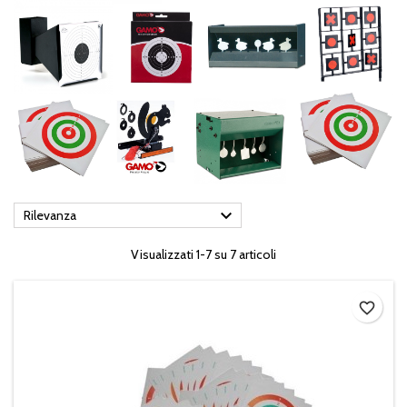

Rilevanza
Visualizzati 1-7 su 7 articoli
favorite_border