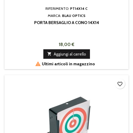
RIFERIMENTO:
PT14X14 C
MARCA:
BLAU OPTICS
PORTA BERSAGLIO A CONO 14X14
18,00 €

Aggiungi al carrello

Ultimi articoli in magazzino
favorite_border