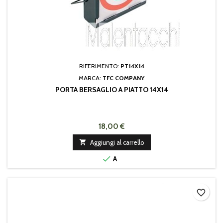
RIFERIMENTO:
PT14X14
MARCA:
TFC COMPANY
PORTA BERSAGLIO A PIATTO 14X14
18,00 €

Aggiungi al carrello

A
favorite_border