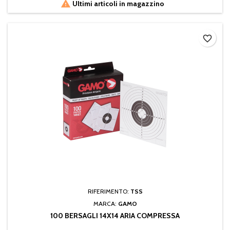

Ultimi articoli in magazzino
favorite_border
RIFERIMENTO:
TSS
MARCA:
GAMO
100 BERSAGLI 14X14 ARIA COMPRESSA