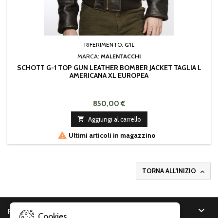
RIFERIMENTO:
G1L
MARCA:
MALENTACCHI
SCHOTT G-1 TOP GUN LEATHER BOMBER JACKET TAGLIA L
AMERICANA XL EUROPEA
850,00 €

Aggiungi al carrello

Ultimi articoli in magazzino
TORNA ALL'INIZIO


PRODOTTI
Cookies