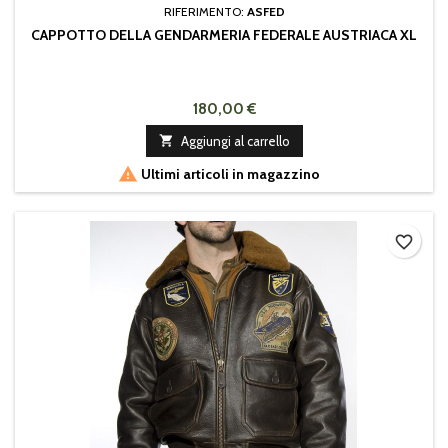
RIFERIMENTO:
ASFED
CAPPOTTO DELLA GENDARMERIA FEDERALE AUSTRIACA XL
180,00 €

Aggiungi al carrello

Ultimi articoli in magazzino
favorite_border