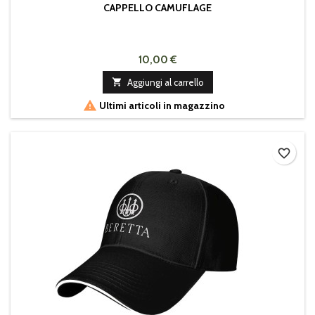
CAPPELLO CAMUFLAGE
10,00 €

Aggiungi al carrello

Ultimi articoli in magazzino
favorite_border