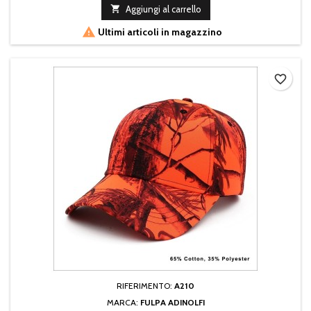

Aggiungi al carrello

Ultimi articoli in magazzino
favorite_border
RIFERIMENTO:
A210
MARCA:
FULPA ADINOLFI