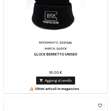
RIFERIMENTO:
2021GAL
MARCA:
GLOCK
GLOCK BERRETTO UNISEX
18,00 €

Aggiungi al carrello

Ultimi articoli in magazzino
favorite_border