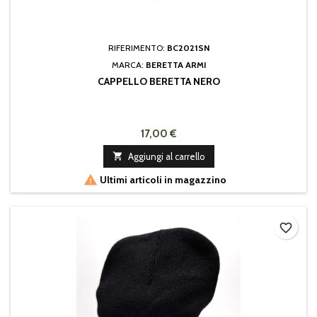
RIFERIMENTO:
BC2021SN
MARCA:
BERETTA ARMI
CAPPELLO BERETTA NERO
17,00 €

Aggiungi al carrello

Ultimi articoli in magazzino
favorite_border