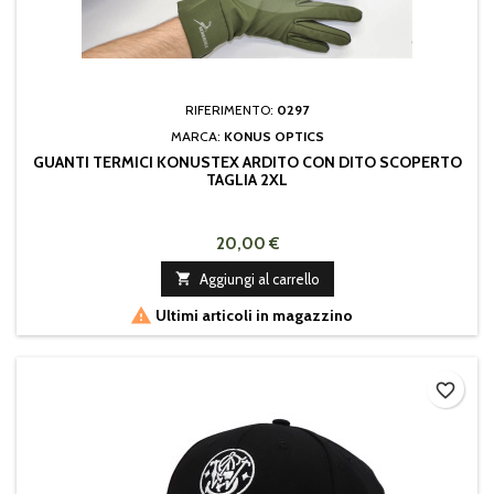
RIFERIMENTO:
0297
MARCA:
KONUS OPTICS
GUANTI TERMICI KONUSTEX ARDITO CON DITO SCOPERTO
TAGLIA 2XL
20,00 €

Aggiungi al carrello

Ultimi articoli in magazzino
favorite_border