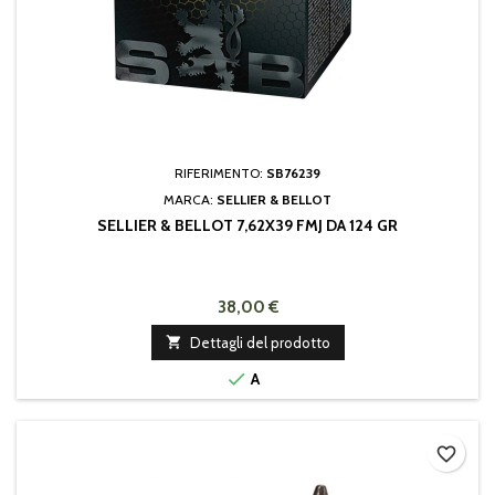
RIFERIMENTO:
SB76239
MARCA:
SELLIER & BELLOT
SELLIER & BELLOT 7,62X39 FMJ DA 124 GR
38,00 €

Dettagli del prodotto

A
favorite_border