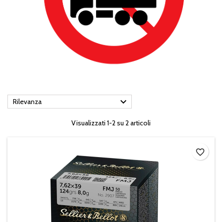

Rilevanza
Visualizzati 1-2 su 2 articoli
favorite_border