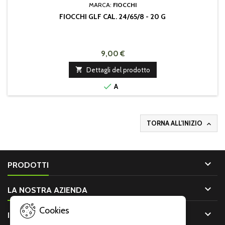
MARCA:
FIOCCHI
FIOCCHI GLF CAL. 24/65/8 - 20 G
9,00 €

Dettagli del prodotto

A
TORNA ALL'INIZIO


PRODOTTI

LA NOSTRA AZIENDA
Cookies

IL TUO ACCOUNT