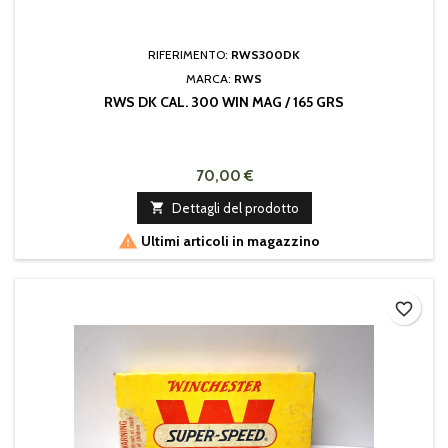
RIFERIMENTO:
RWS300DK
MARCA:
RWS
RWS DK CAL. 300 WIN MAG / 165 GRS
70,00 €

Dettagli del prodotto

Ultimi articoli in magazzino
favorite_border