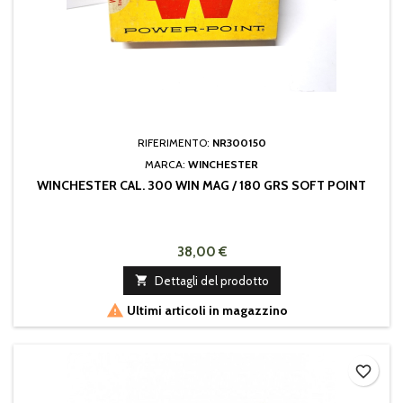
RIFERIMENTO:
NR300150
MARCA:
WINCHESTER
WINCHESTER CAL. 300 WIN MAG / 180 GRS SOFT POINT
38,00 €

Dettagli del prodotto

Ultimi articoli in magazzino
favorite_border