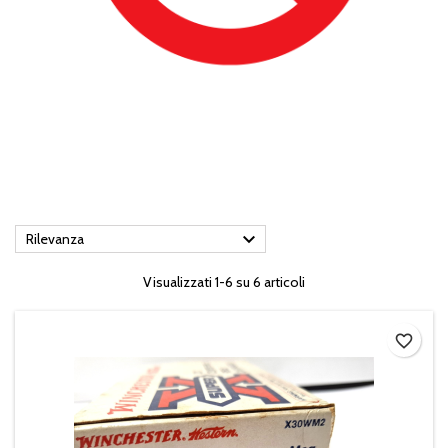

Rilevanza
Visualizzati 1-6 su 6 articoli
favorite_border