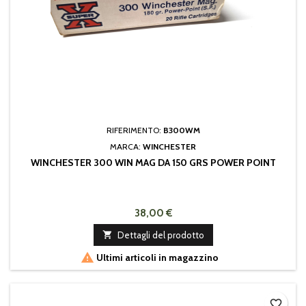
RIFERIMENTO:
B300WM
MARCA:
WINCHESTER
WINCHESTER 300 WIN MAG DA 150 GRS POWER POINT
38,00 €

Dettagli del prodotto

Ultimi articoli in magazzino
favorite_border