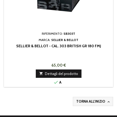
RIFERIMENTO:
SB303T
MARCA:
SELLIER & BELLOT
SELLIER & BELLOT - CAL. 303 BRITISH GR 180 FMJ
65,00 €

Dettagli del prodotto

A
TORNA ALL'INIZIO
