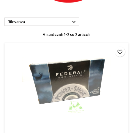

Rilevanza
Visualizzati 1-2 su 2 articoli
favorite_border