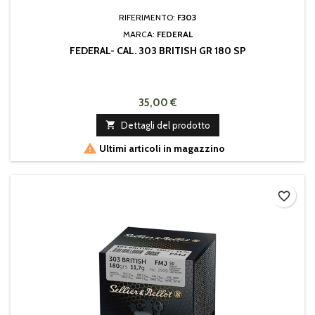
RIFERIMENTO:
F303
MARCA:
FEDERAL
FEDERAL- CAL. 303 BRITISH GR 180 SP
35,00 €

Dettagli del prodotto

Ultimi articoli in magazzino
favorite_border