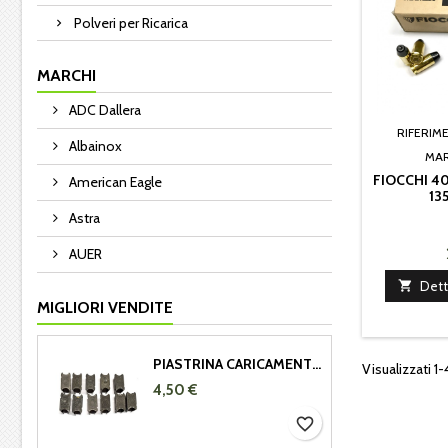
Polveri per Ricarica
MARCHI
ADC Dallera
RIFERIM
Albainox
MA
FIOCCHI 4
American Eagle
13
Astra
AUER

Dett
MIGLIORI VENDITE
PIASTRINA CARICAMENTO GARAND 308 - 30.06
Visualizzati 1-
4,50 €
favorite_border