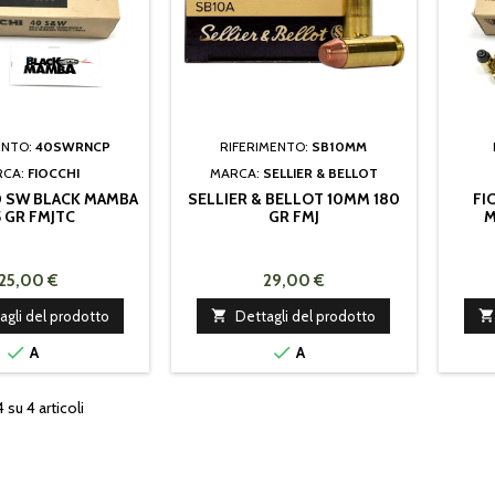
ENTO:
40SWRNCP
RIFERIMENTO:
SB10MM
RCA:
FIOCCHI
MARCA:
SELLIER & BELLOT
0 SW BLACK MAMBA
SELLIER & BELLOT 10MM 180
FI
5 GR FMJTC
GR FMJ
M
25,00 €
29,00 €
agli del prodotto

Dettagli del prodotto



A
A
4 su 4 articoli