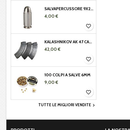
SALVAPERCUSSORE 9X21 IN METALLO
4,00 €
favorite_border
KALASHNIKOV AK 47 CARICATORE METALLICO 7,62X39 DA 29 COLPI
42,00 €
favorite_border
100 COLPI A SALVE 6MM
9,00 €
favorite_border
TUTTE LE MIGLIORI VENDITE
