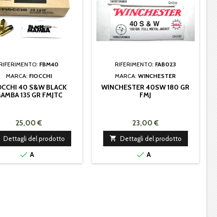
RIFERIMENTO:
FBM40
RIFERIMENTO:
FAB023
MARCA:
FIOCCHI
MARCA:
WINCHESTER
OCCHI 40 S&W BLACK
WINCHESTER 40SW 180 GR
AMBA 135 GR FMJTC
FMJ
25,00 €
23,00 €
Dettagli del prodotto

Dettagli del prodotto


A
A