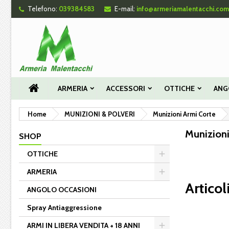
Telefono:
039384583
E-mail:
info@armeriamalentacchi.com
Le
((
Cr
A
add_circle_outline
((c
Dev
Nom
des
ARMERIA
ACCESSORI
OTTICHE
ANG
Home
MUNIZIONI & POLVERI
Munizioni Armi Corte
Munizioni
SHOP
OTTICHE
ARMERIA
Articol
ANGOLO OCCASIONI
Spray Antiaggressione
ARMI IN LIBERA VENDITA + 18 ANNI