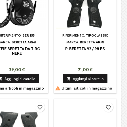
RIFERIMENTO:
BER 155
RIFERIMENTO:
TIPOCLASSIC
MARCA:
BERETTA ARMI
MARCA:
BERETTA ARMI
FIE BERETTA DA TIRO
P. BERETTA 92 / 98 FS
NERE
39,00 €
21,00 €

Aggiungi al carrello

Aggiungi al carrello

mi articoli in magazzino
Ultimi articoli in magazzino
favorite_border
favorite_border