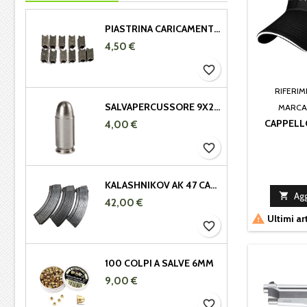
PIASTRINA CARICAMENTO GARAND 308 - 30.06
4,50 €
favorite_border
RIFERI
SALVAPERCUSSORE 9X21 IN METALLO
MARCA
CAPPELL
4,00 €
favorite_border
KALASHNIKOV AK 47 CARICATORE METALLICO 7,62X39 DA 29 COLPI

Agg
42,00 €

Ultimi ar
favorite_border
100 COLPI A SALVE 6MM
9,00 €
favorite_border