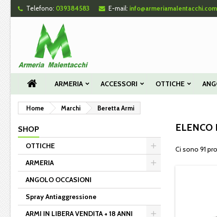
Telefono:
039384583
E-mail:
info@armeriamalentacchi.com
Le
((
Cr
A
add_circle_outline
((c
Dev
Nom
des
ARMERIA
ACCESSORI
OTTICHE
ANG
Home
Marchi
Beretta Armi
ELENCO 
SHOP
OTTICHE
Ci sono 91 pro
ARMERIA
ANGOLO OCCASIONI
Spray Antiaggressione
ARMI IN LIBERA VENDITA + 18 ANNI