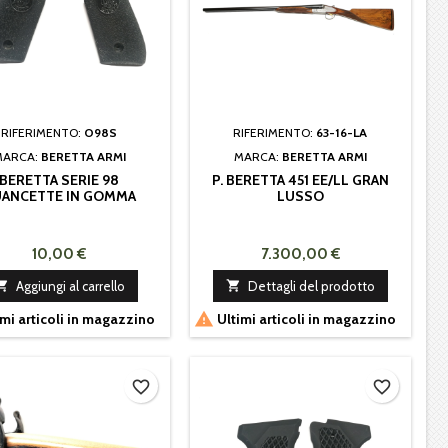
RIFERIMENTO:
O98S
RIFERIMENTO:
63-16-LA
MARCA:
BERETTA ARMI
MARCA:
BERETTA ARMI
BERETTA SERIE 98
P. BERETTA 451 EE/LL GRAN
ANCETTE IN GOMMA
LUSSO
10,00 €
7.300,00 €

Aggiungi al carrello

Dettagli del prodotto

mi articoli in magazzino
Ultimi articoli in magazzino
favorite_border
favorite_border