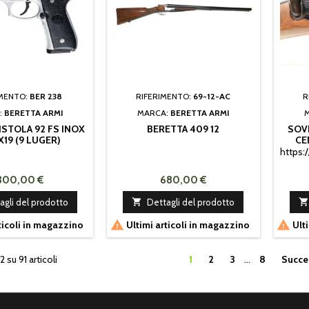
IMENTO:
BER 238
RIFERIMENTO:
69-12-AC
R
:
BERETTA ARMI
MARCA:
BERETTA ARMI
ISTOLA 92 FS INOX
BERETTA 409 12
SOV
X19 (9 LUGER)
CE
https:
.300,00 €
680,00 €
agli del prodotto

Dettagli del prodotto



ticoli in magazzino
Ultimi articoli in magazzino
Ulti
2 su 91 articoli
1
2
3
…
8
Succe