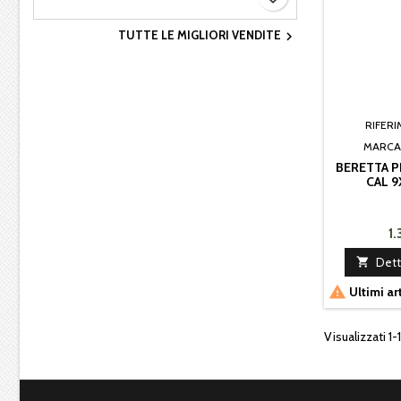
TUTTE LE MIGLIORI VENDITE

RIFER
MARCA
BERETTA P
CAL 9
1

Dett

Ultimi ar
Visualizzati 1-1