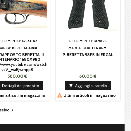
IFERIMENTO:
47-23-AZ
RIFERIMENTO:
BE9896
MARCA:
BERETTA ARMI
MARCA:
BERETTA ARMI
RAPPOSTO BERETTA III
P. BERETTA 98FS IN ERGAL
NTENARIO 1680/1980
//www.youtube.com/watch?
v=V_waBJwmpp8
580,00 €
60,00 €
Dettagli del prodotto

Aggiungi al carrello

mi articoli in magazzino
Ultimi articoli in magazzino
ssivo
