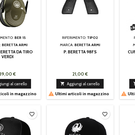
IMENTO:
BER 15
RIFERIMENTO:
TIPO2
:
BERETTA ARMI
MARCA:
BERETTA ARMI
BERETTA DA TIRO
P. BERETTA 98FS
CUF
VERDI
39,00 €
21,00 €
iungi al carrello

Aggiungi al carrello


ticoli in magazzino
Ultimi articoli in magazzino
Ulti
favorite_border
favorite_border