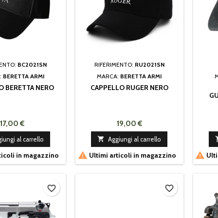
MENTO:
BC2021SN
RIFERIMENTO:
RU2021SN
:
BERETTA ARMI
MARCA:
BERETTA ARMI
O BERETTA NERO
CAPPELLO RUGER NERO
GU
17,00 €
19,00 €
iungi al carrello

Aggiungi al carrello


ticoli in magazzino
Ultimi articoli in magazzino
Ulti
favorite_border
favorite_border