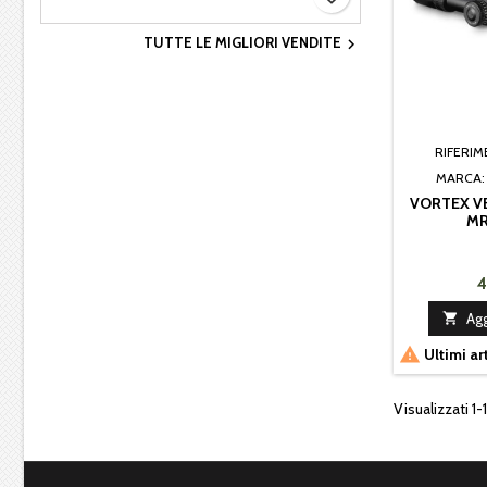
TUTTE LE MIGLIORI VENDITE

RIFERI
MARCA
VORTEX V
MR
4

Agg

Ultimi ar
Visualizzati 1-1