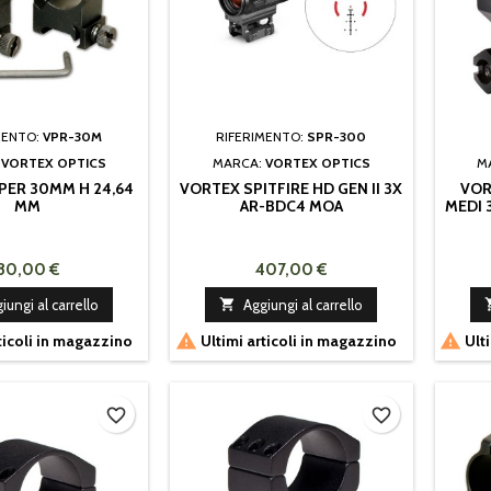
MENTO:
VPR-30M
RIFERIMENTO:
SPR-300
:
VORTEX OPTICS
MARCA:
VORTEX OPTICS
M
PER 30MM H 24,64
VORTEX SPITFIRE HD GEN II 3X
VOR
MM
AR-BDC4 MOA
MEDI 
80,00 €
407,00 €
iungi al carrello

Aggiungi al carrello


ticoli in magazzino
Ultimi articoli in magazzino
Ulti
favorite_border
favorite_border