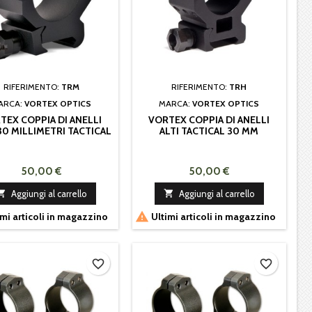
RIFERIMENTO:
TRM
RIFERIMENTO:
TRH
ARCA:
VORTEX OPTICS
MARCA:
VORTEX OPTICS
TEX COPPIA DI ANELLI
VORTEX COPPIA DI ANELLI
30 MILLIMETRI TACTICAL
ALTI TACTICAL 30 MM
50,00 €
50,00 €

Aggiungi al carrello

Aggiungi al carrello

mi articoli in magazzino
Ultimi articoli in magazzino
favorite_border
favorite_border