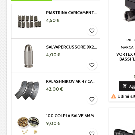
PIASTRINA CARICAMENTO GARAND 308 - 30.06
4,50 €
favorite_border
RIFE
SALVAPERCUSSORE 9X21 IN METALLO
MARCA
VORTEX C
4,00 €
BASSI 
favorite_border
KALASHNIKOV AK 47 CARICATORE METALLICO 7,62X39 DA 29 COLPI

Agg
42,00 €

Ultimi ar
favorite_border
100 COLPI A SALVE 6MM
9,00 €
favorite_border