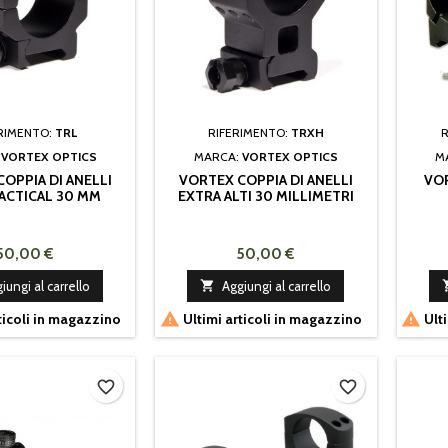
RIMENTO:
TRL
RIFERIMENTO:
TRXH
R
:
VORTEX OPTICS
MARCA:
VORTEX OPTICS
M
OPPIA DI ANELLI
VORTEX COPPIA DI ANELLI
VOR
TACTICAL 30 MM
EXTRA ALTI 30 MILLIMETRI
TACTICAL
50,00 €
50,00 €
iungi al carrello

Aggiungi al carrello


ticoli in magazzino
Ultimi articoli in magazzino
Ulti
favorite_border
favorite_border