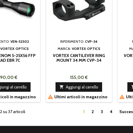
MENTO:
VEN-52502
RIFERIMENTO:
CVP-34
:
VORTEX OPTICS
MARCA:
VORTEX OPTICS
M
ENOM 5-25X56 FFP
VORTEX CANTILEVER RING
VOR
AD EBR 7C
MOUNT 34 MM CVP-34
90,00 €
155,00 €
iungi al carrello

Aggiungi al carrello


ticoli in magazzino
Ultimi articoli in magazzino
Ulti
2 su 37 articoli
1
2
3
4
Succes