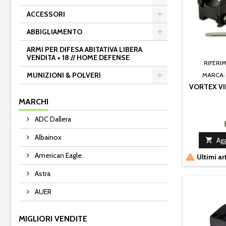
ACCESSORI
ABBIGLIAMENTO
ARMI PER DIFESA ABITATIVA LIBERA
VENDITA + 18 // HOME DEFENSE
RIFERI
MUNIZIONI & POLVERI
MARCA
VORTEX VI
MARCHI
ADC Dallera
Albainox

Agg
American Eagle

Ultimi ar
Astra
AUER
MIGLIORI VENDITE