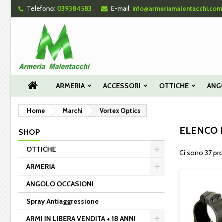
Telefono:
039384583
E-mail:
info@armeriamalentacchi.com
Le
((
Cr
A
add_circle_outline
((c
Dev
Nom
des
ARMERIA
ACCESSORI
OTTICHE
ANG
Home
Marchi
Vortex Optics
ELENCO 
SHOP
OTTICHE
Ci sono 37 pro
ARMERIA
ANGOLO OCCASIONI
Spray Antiaggressione
ARMI IN LIBERA VENDITA + 18 ANNI