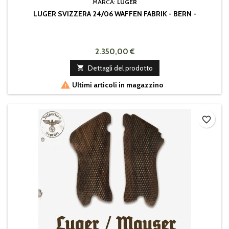
MARCA:
LUGER
LUGER SVIZZERA 24/06 WAFFEN FABRIK - BERN -
2.350,00 €

Dettagli del prodotto

Ultimi articoli in magazzino
favorite_border