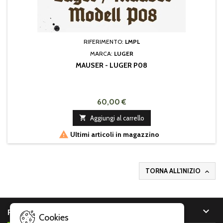
RIFERIMENTO:
LMPL
MARCA:
LUGER
MAUSER - LUGER P08
60,00 €

Aggiungi al carrello

Ultimi articoli in magazzino
TORNA ALL'INIZIO


PRODOTTI
Cookies