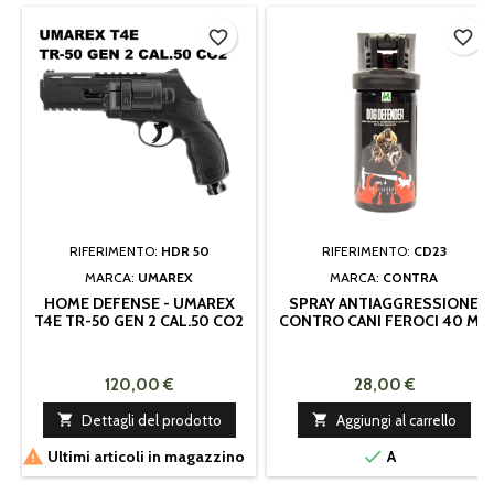
favorite_border
favorite_border
RIFERIMENTO:
HDR 50
RIFERIMENTO:
CD23
MARCA:
UMAREX
MARCA:
CONTRA
HOME DEFENSE - UMAREX
SPRAY ANTIAGGRESSIONE
T4E TR-50 GEN 2 CAL.50 CO2
CONTRO CANI FEROCI 40 ML
6C - LIBERA VEDITA + 18 ANNI
120,00 €
28,00 €

Dettagli del prodotto

Aggiungi al carrello


Ultimi articoli in magazzino
A