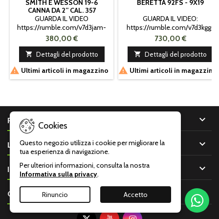
SMITH E WESSON 19-6
BERETTA 92FS - 9X19
CANNA DA 2” CAL. 357
MAGNUM
GUARDA IL VIDEO
GUARDA IL VIDEO:
https://rumble.com/v7d3jam-
https://rumble.com/v7d3kgg-
smith-e-wesson-19-6-canna-
beretta-92fs-9x19-730.html?
380,00 €
730,00 €
da-2-cal.-357-magnum.html?
e9s=src_v1_upp_a
e9s=src_v1_upp_f

Dettagli del prodotto

Dettagli del prodotto


Ultimi articoli in magazzino
Ultimi articoli in magazzino

PRODOTTI
Cookies
Questo negozio utilizza i cookie per migliorare la

LA NOSTRA AZIENDA
tua esperienza di navigazione.
Per ulteriori informazioni, consulta la nostra

IL TUO ACCOUNT
Informativa sulla privacy
.

CONTATTO
Rinuncio
Accetto